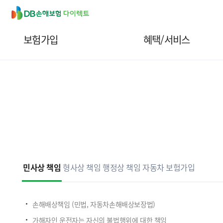
D
B
손
보험가입
혜택/서비스
해
보
험
다
이
렉
트
민사상 책임
형사상 책임
행정상 책임
자동차 보험가입
손해배상책임 (민법, 자동차손해배상보장법)
가해자인 운전자는 자신의 불법행위에 대한 책임