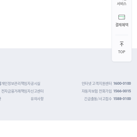
서비스
결제혜택
TOP
침
개인정보관리책임자
공시실
인터넷 고객지원센터
1600-0100
전자금융거래책임자
신고센터
자동차보험 전화가입
1566-0015
관
유의사항
긴급출동/사고접수
1588-0100