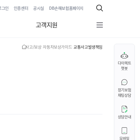
로그인
인증센터
공시실
DB손해보험홈페이지
검
색
고객지원
전
체
메
뉴
사고/보상
자동차보상가이드
교통사고발생책임
H
O
M
다이렉트
E
챗봇
장기보험
채팅상담
상담안내
모바일