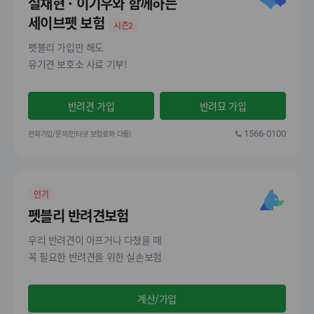
설채현 · 이기우와 함께하는
세이브펫 보험
시즌2
펫블리 가입만 해도
유기견 보호소 사료 기부!
반려견 가입
반려묘 가입
전화가입/문의(인터넷 보험료와 다름)
1566-0100
인기
펫블리 반려견보험
우리 반려견이 아프거나 다쳤을 때
꼭 필요한 반려견을 위한 실손보험
계산/가입