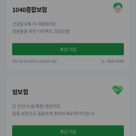
1040종합보험
건강할수록 더 저렴해지는
청춘들을 위한 다이렉트 건강보험!
계산/가입
전화가입/문의(인터넷 보험료와 다름)
1566-0100
암보험
암 진단/수술/통원/항암치료
집중 보장으로 꼼꼼하게 준비하세요(특약가입시)
계산/가입