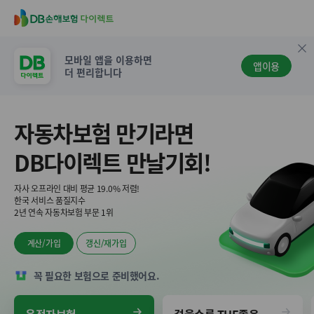
D
B
손
닫
모바일 앱을 이용하면
해
앱이용
기
더 편리합니다
보
험
다
자동차보험 만기라면
이
렉
DB다이렉트 만날기회!
트
자사 오프라인 대비 평균 19.0% 저렴!
한국 서비스 품질지수
2년 연속 자동차보험 부문 1위
계산/가입
갱신/재가입
꼭 필요한 보험으로 준비했어요.