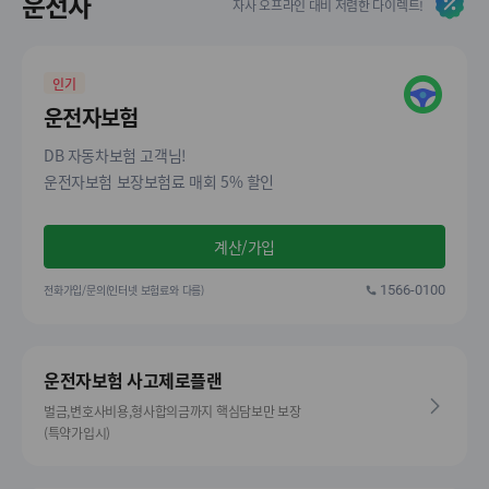
운전자
자사 오프라인 대비 저렴한 다이렉트!
인기
운전자보험
DB 자동차보험 고객님!
운전자보험 보장보험료 매회 5% 할인
계산/가입
전화가입/문의(인터넷 보험료와 다름)
1566-0100
운전자보험 사고제로플랜
벌금,변호사비용,형사합의금까지 핵심담보만 보장
(특약가입시)