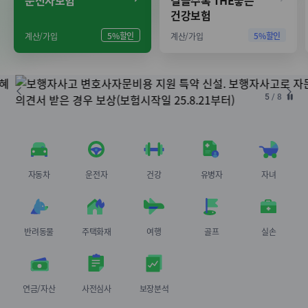
운전자보험
걸을수록 THE좋은
건강보험
5%할인
5%할인
계산/가입
계산/가입
5
/
8
일
시
정
지
자동차
운전자
건강
유병자
자녀
반려동물
주택화재
여행
골프
실손
연금/자산
사전심사
보장분석