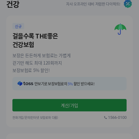
건강
자사 오프라인 대비 저렴한 다이렉트!
신규
걸을수록 THE좋은
건강보험
보장은 든든하게 보험료는 가볍게
걷기만 해도 최대 120회까지
보장보험료 5% 할인!
만보기로 보장보험료의
5%
할인 받으세요!
계산/가입
전화가입/문의(인터넷 보험료와 다름)
1566-0100