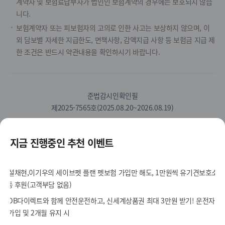
계약자 및 보험료납부자가 법인인 보험계약의 경우에는 보호되지 않습
니다.
보험계약자 또는 피보험자의 고의로 인한 사고는 보상하지 않으며, 이
외 담보별 자세한 지급한도, 면책사항, 감액지급 사항 등 보험금 지급 제
한 조건은 반드시 약관내용을 확인하시기 바랍니다.
준법감시인확인필
제2025-7565호(2025.08.20~2026.08.19)
S
카
유
페
인
블
지금 진행중인 추천 이벤트
N
카
튜
이
스
로
S
오
브
스
타
그
안
채
북
그
내
널
램
인터넷
긴급출동
DB손해보험
고객지원센터
/사고접수
홈페이지