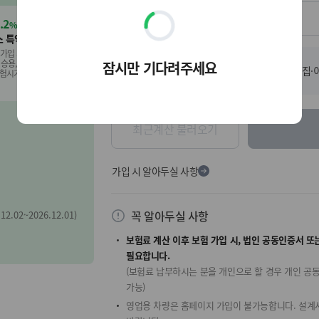
.2
%
 특약할인
로
 가입 시
 승용,승합,
잠시만 기다려주세요
딩
[선택] 보험료 계산 결과 발송을 위한 수집·
1 보험시기부터)
중
최근계산 불러오기
가입 시 알아두실 사항
꼭 알아두실 사항
.02~2026.12.01)
보험료 계산 이후 보험 가입 시, 법인 공동인증서 
필요합니다.
(보험료 납부하시는 분을 개인으로 할 경우 개인 공
가능)
영업용 차량은 홈페이지 가입이 불가능합니다. 설계