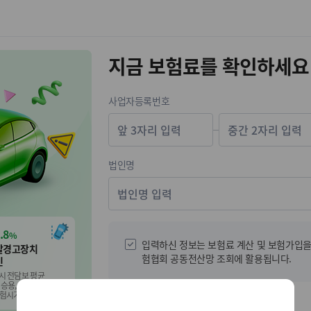
지금 보험료를 확인하세요
사업자등록번호
-
법인명
.8
%
입력하신 정보는 보험료 계산 및 보험가입을
탈경고장치
험협회 공동전산망 조회에 활용됩니다.
인
시 전담보 평균
 승용,승합,화물,
6 보험시기부터)
휴대전화번호