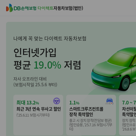
D
자동차보험(법인)
B
손
해
보
나에게 꼭 맞는 다이렉트 자동차보험
험
인터넷가입
다
이
평균
19.0%
저렴
렉
트
자사 오프라인 대비
(보험시작일 25.5.6 부터)
최대 13.2
1.1
7.0 ~ 7
%
%
최근 3년 연속 무사고 할인
스마트크루즈컨트롤
차선이
장착 특약할인
특약할
(‘25.6.11 보험시기부터)
출고 시 장치 장착(전담보 평균)
장치 장착
(법인승용, ‘25.7.16 보험시기부
(법인소유
터)
‘26.8.