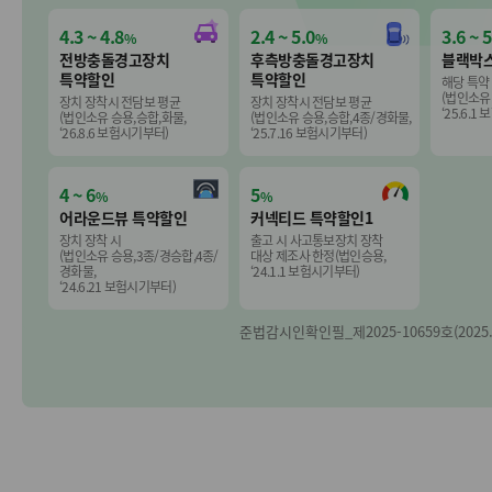
4.3 ~ 4.8
2.4 ~ 5.0
3.6 ~ 5
%
%
전방충돌경고장치
후측방충돌경고장치
블랙박스
특약할인
특약할인
해당 특약
(법인소유
장치 장착시 전담보 평균
장치 장착시 전담보 평균
‘25.6.
(법인소유 승용,승합,화물,
(법인소유 승용,승합,4종/경화물,
‘26.8.6 보험시기부터)
‘25.7.16 보험시기부터)
4 ~ 6
5
%
%
어라운드뷰 특약할인
커넥티드 특약할인1
장치 장착 시
출고 시 사고통보장치 장착
(법인소유 승용,3종/경승합,4종/
대상 제조사 한정(법인승용,
경화물,
‘24.1.1 보험시기부터)
‘24.6.21 보험시기부터)
준법감시인확인필_제2025-10659호(2025.12