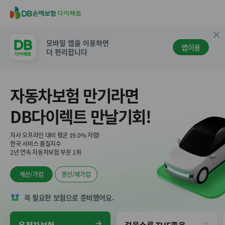
D
B
손
닫
모바일 앱을 이용하면
해
앱이용
기
더 편리합니다
보
험
다
자동차보험 만기라면
이
렉
DB다이렉트 만날기회!
트
자사 오프라인 대비 평균 19.0% 저렴!
한국 서비스 품질지수
2년 연속 자동차보험 부문 1위
계산/가입
갱신/재가입
꼭 필요한 보험으로 준비했어요.