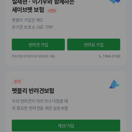
설채현 · 이기우와 함께하는
세이브펫 보험
시즌2
펫블리 가입만 해도
유기견 보호소 사료 기부!
반려견 가입
반려묘 가입
전화가입/문의(인터넷 보험료와 다름)
1566-0100
인기
펫블리 반려견보험
우리 반려견이 아프거나 다쳤을 때
꼭 필요한 반려견을 위한 실손보험
계산/가입