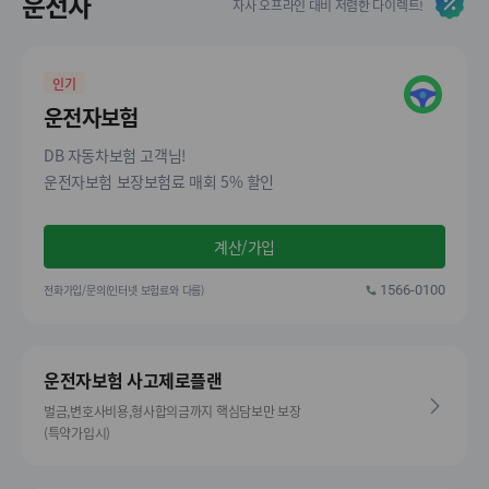
운전자
자사 오프라인 대비 저렴한 다이렉트!
인기
운전자보험
DB 자동차보험 고객님!
운전자보험 보장보험료 매회 5% 할인
계산/가입
전화가입/문의(인터넷 보험료와 다름)
1566-0100
운전자보험 사고제로플랜
벌금,변호사비용,형사합의금까지 핵심담보만 보장
(특약가입시)