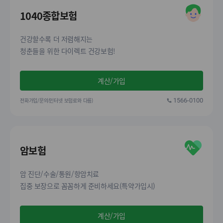
1040종합보험
건강할수록 더 저렴해지는
청춘들을 위한 다이렉트 건강보험!
계산/가입
전화가입/문의(인터넷 보험료와 다름)
1566-0100
암보험
암 진단/수술/통원/항암치료
집중 보장으로 꼼꼼하게 준비하세요(특약가입시)
계산/가입