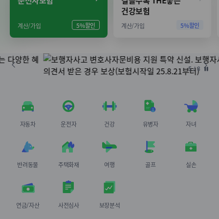
운전자보험
걸을수록 THE좋은
건강보험
5%할인
5%할인
계산/가입
계산/가입
5
/
8
일
시
정
지
자동차
운전자
건강
유병자
자녀
반려동물
주택화재
여행
골프
실손
연금/자산
사전심사
보장분석