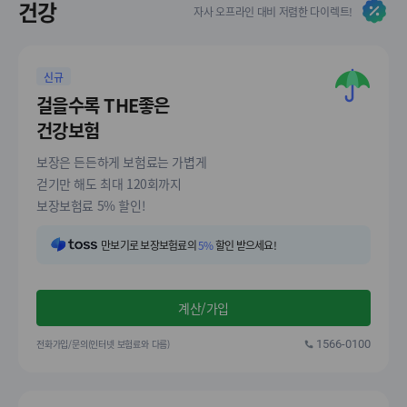
건강
자사 오프라인 대비 저렴한 다이렉트!
신규
걸을수록 THE좋은
건강보험
보장은 든든하게 보험료는 가볍게
걷기만 해도 최대 120회까지
보장보험료 5% 할인!
만보기로 보장보험료의
5%
할인 받으세요!
계산/가입
전화가입/문의(인터넷 보험료와 다름)
1566-0100