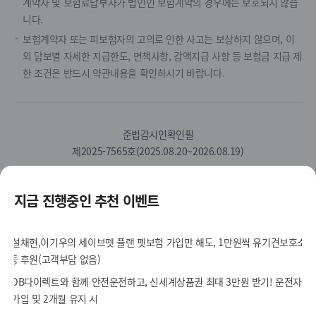
계약자 및 보험료납부자가 법인인 보험계약의 경우에는 보호되지 않습
니다.
보험계약자 또는 피보험자의 고의로 인한 사고는 보상하지 않으며, 이
외 담보별 자세한 지급한도, 면책사항, 감액지급 사항 등 보험금 지급 제
한 조건은 반드시 약관내용을 확인하시기 바랍니다.
준법감시인확인필
제2025-7565호(2025.08.20~2026.08.19)
S
카
유
페
인
블
지금 진행중인 추천 이벤트
N
카
튜
이
스
로
S
오
브
스
타
그
안
채
북
그
내
널
램
인터넷
긴급출동
DB손해보험
고객지원센터
/사고접수
홈페이지