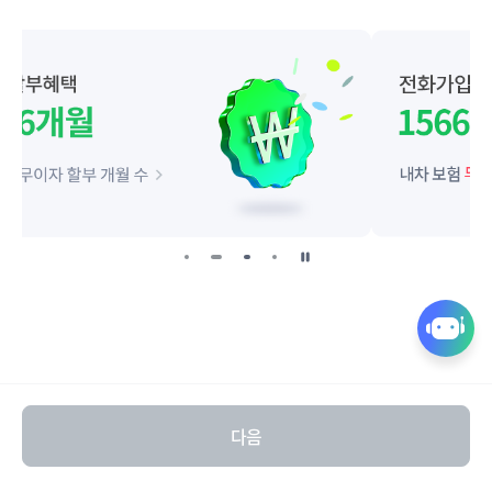
일
시
정
퀵
지
링
크
열
다음
기