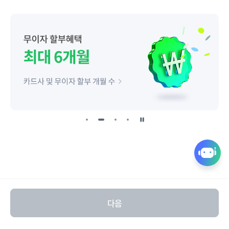
일
시
정
퀵
지
링
크
열
다음
기