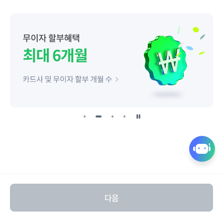
일
시
정
퀵
지
링
크
열
다음
기