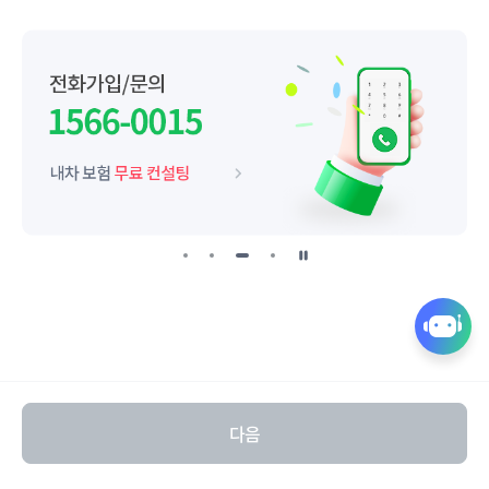
일
시
정
퀵
지
링
크
열
다음
기