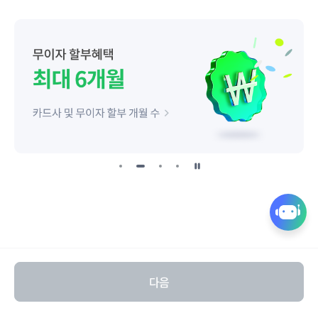
일
시
정
퀵
지
링
크
열
다음
기